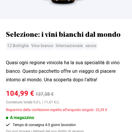
Selezione: i vini bianchi dal mondo
12 Bottiglie
Vino bianco
Internazionale
secco
Quasi ogni regione vinicola ha la sua specialità di vino
bianco. Questo pacchetto offre un viaggio di piacere
intorno al mondo. Una scoperta dopo l'altra!
104,99 €
137,38 €
Contenuto totale 9,0 L | 11,67 €/L
Risparmio della confezione rispetto all'acquisto singolo: 32,39 €
A magazzino
Tempo di consegna 4-5 giorni lavorativi
Qui
puó trovare i dettagli del suo diritto di recesso.