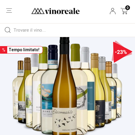
0
Tempo limitato!
%
-23%