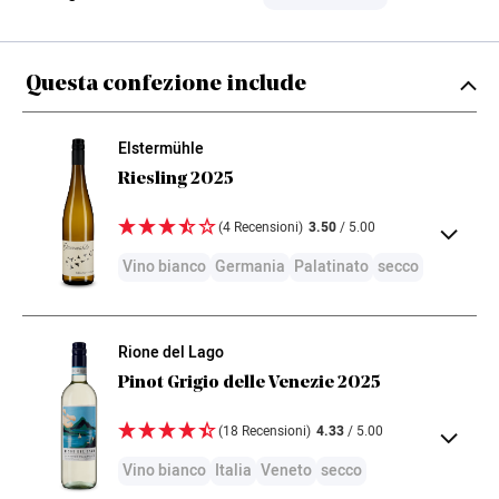
Questa confezione include
Elstermühle
Riesling 2025
(4 Recensioni)
3.50
/ 5.00
Vino bianco
Germania
Palatinato
secco
Un Riesling da manuale direttamente dal
Rione del Lago
Palatinato: aromi di mele, pesche e agrumi, al
Pinot Grigio delle Venezie 2025
palato succoso e fresco, con sentori di frutti gialli e
fiori, acidità vivace e una mineralità piacevole.
(18 Recensioni)
4.33
/ 5.00
Delizioso!
Vino bianco
Italia
Veneto
secco