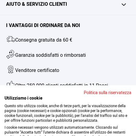
Può contenere tracce di grassi, acidi grassi saturi, proteine e
AIUTO & SERVIZIO CLIENTI
sale.
Contatto
Account cliente
I VANTAGGI DI ORDINARE DA NOI
Chi siamo
SCOPRI DI PIÙ
Consegna gratuita da 60 €
FAQ
Garanzia soddisfatti o rimborsati
Revocher il contratto
Venditore certificato
Oltre 250.000 clienti soddisfatti in 11 Paesi
Politica sulla riservatezza
Utilizziamo i cookie
Assistenza personalizzata
Questo sito utilizza cookie, anche di terze parti, per la visualizzazione della
pagina (cookie necessari) e cookie opzionali (cookie per la performance,
cookie funzionali, cookie per la pubblicità), per l’analisi del traffico sul sito e
per offrire funzioni particolari e pubblicità personalizzata.
Accessibilità
I cookie necessari vengono utilizzati automaticamente. Cliccando sul
pulsante “Accetta tutti” l’utente dichiara di assentire all’utilizzo dei restanti