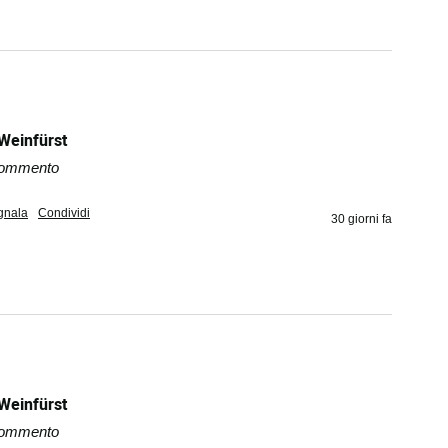
 Weinfürst
 commento
gnala
Condividi
30 giorni fa
 Weinfürst
 commento