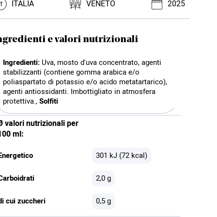
ITALIA
VENETO
2025
IT
ngredienti e valori nutrizionali
Ingredienti:
Uva, mosto d'uva concentrato, agenti
stabilizzanti (contiene gomma arabica e/o
poliaspartato di potassio e/o acido metatartarico),
agenti antiossidanti. Imbottigliato in atmosfera
protettiva.,
Solfiti
Ø valori nutrizionali per
100 ml:
Energetico
301 kJ (72 kcal)
Carboidrati
2,0 g
di cui zuccheri
0,5 g