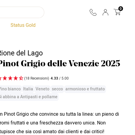
0
Status Gold
Rione del Lago
Pinot Grigio delle Venezie 2025
(18 Recensioni)
4.33
/ 5.00
Vino bianco
Italia
Veneto
secco
armonioso e fruttato
Si abbina a Antipasti e pollame
n Pinot Grigio che convince su tutta la linea: un pieno di
romi fruttati e una freschezza davvero unica. Non
tupisce che sia così amato dai clienti e dai critici!