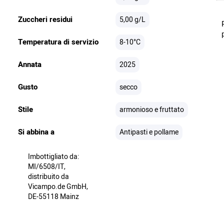
Zuccheri residui
5,00 g/L
Temperatura di servizio
8-10°C
Annata
2025
Gusto
secco
Stile
armonioso e fruttato
Si abbina a
Antipasti e pollame
Imbottigliato da:
MI/6508/IT,
distribuito da
Vicampo.de GmbH,
DE-55118 Mainz