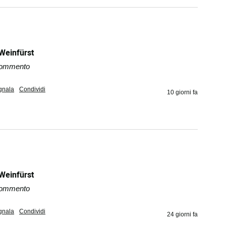
 Weinfürst
 commento
gnala
Condividi
10 giorni fa
 Weinfürst
 commento
gnala
Condividi
24 giorni fa