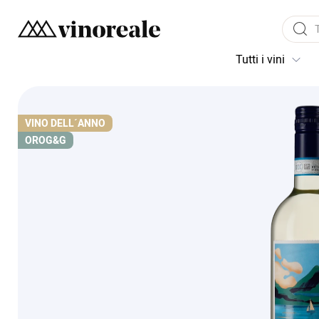
Tutti i vini
VINO DELL´ANNO
ORO
G&G