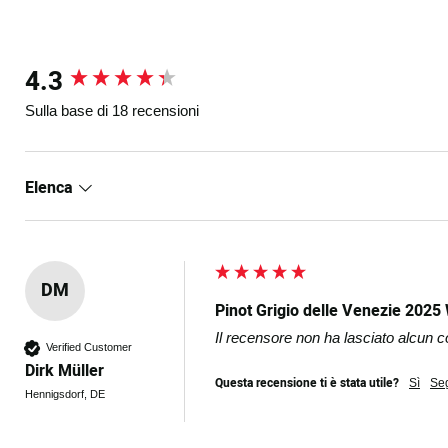
4.3
New content loaded
Sulla base di 18 recensioni
Elenca
DM
Pinot Grigio delle Venezie 2025
Il recensore non ha lasciato alcun
Verified Customer
Dirk Müller
Questa recensione ti è stata utile?
Sì
Se
Hennigsdorf, DE