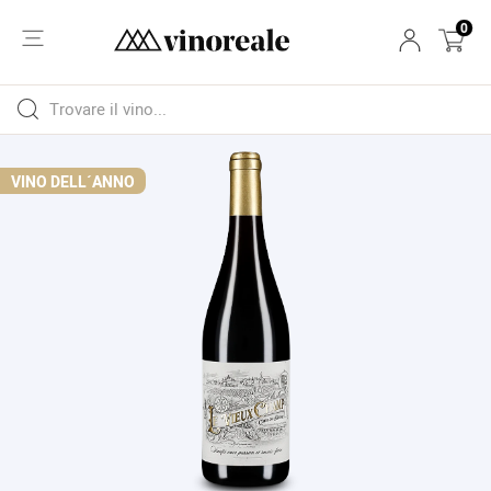
0
VINO DELL´ANNO