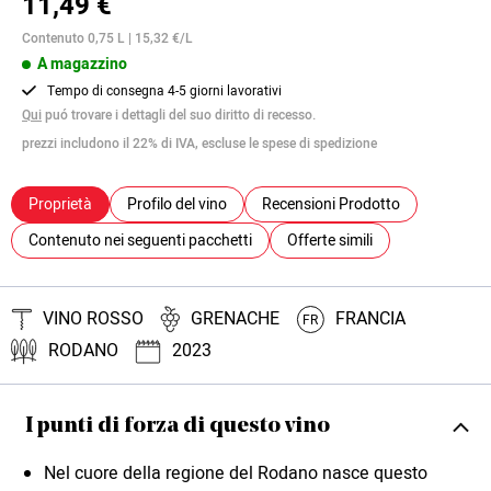
11,49 €
Contenuto 0,75 L | 15,32 €/L
A magazzino
Tempo di consegna 4-5 giorni lavorativi
Qui
puó trovare i dettagli del suo diritto di recesso.
prezzi includono il 22% di IVA, escluse le spese di spedizione
Proprietà
Profilo del vino
Recensioni Prodotto
Contenuto nei seguenti pacchetti
Offerte simili
VINO ROSSO
GRENACHE
FRANCIA
FR
RODANO
2023
I punti di forza di questo vino
Nel cuore della regione del Rodano nasce questo