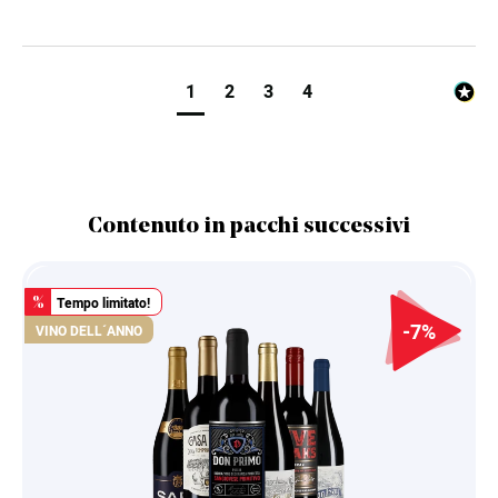
1
2
3
4
Contenuto in pacchi successivi
Tempo limitato!
%
-7%
VINO DELL´ANNO