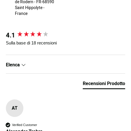
de Rodern - FR-68590
Saint Hippolyte -
France
4.1
New content loaded
Sulla base di 18 recensioni
Elenca
Recensioni Prodotto
AT
Verified Customer