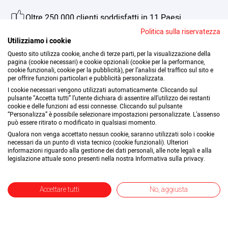
Oltre 250.000 clienti soddisfatti in 11 Paesi
Politica sulla riservatezza
Utilizziamo i cookie
Assistenza personalizzata
Questo sito utilizza cookie, anche di terze parti, per la visualizzazione della
pagina (cookie necessari) e cookie opzionali (cookie per la performance,
cookie funzionali, cookie per la pubblicità), per l’analisi del traffico sul sito e
per offrire funzioni particolari e pubblicità personalizzata.
Accessibilità
I cookie necessari vengono utilizzati automaticamente. Cliccando sul
pulsante “Accetta tutti” l’utente dichiara di assentire all’utilizzo dei restanti
cookie e delle funzioni ad essi connesse. Cliccando sul pulsante
“Personalizza” è possibile selezionare impostazioni personalizzate. L’assenso
può essere ritirato o modificato in qualsiasi momento.
Impronta
Informativa sulla privacy
Diritto di recesso
Qualora non venga accettato nessun cookie, saranno utilizzati solo i cookie
Condizioni generali di vendita
necessari da un punto di vista tecnico (cookie funzionali). Ulteriori
informazioni riguardo alla gestione dei dati personali, alle note legali e alla
Dichiarazione di accessibilità
Impostazioni dei cookie
legislazione attuale sono presenti nella nostra Informativa sulla privacy.
11,49 €
Côtes du Rhône 2023
I prezzi includono il 22% di IVA, escluse le spese di
Accettare tutti
No, aggiusta
CARRELLO
spedizione