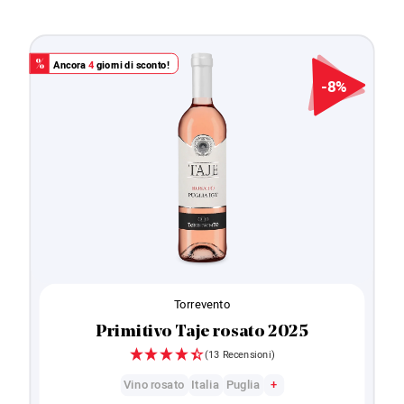
Ancora
4
giorni di sconto!
%
-8%
Torrevento
Primitivo Taje rosato 2025
(13 Recensioni)
Vino rosato
Italia
Puglia
+