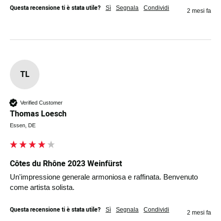
Questa recensione ti è stata utile?
Sì
Segnala
Condividi
2 mesi fa
TL
Verified Customer
Thomas Loesch
Essen, DE
Côtes du Rhône 2023 Weinfürst
Un'impressione generale armoniosa e raffinata. Benvenuto 
come artista solista. 
Questa recensione ti è stata utile?
Sì
Segnala
Condividi
2 mesi fa