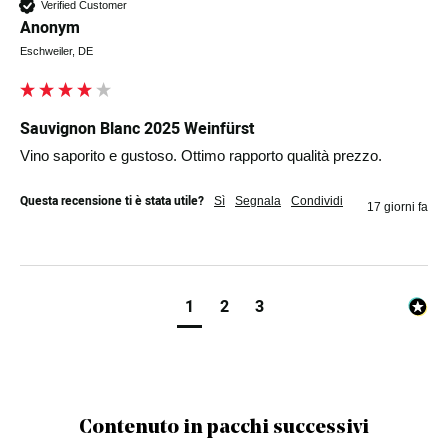
Verified Customer
Anonym
Eschweiler, DE
Sauvignon Blanc 2025 Weinfürst
Vino saporito e gustoso. Ottimo rapporto qualità prezzo.
Questa recensione ti è stata utile?
Sì
Segnala
Condividi
17 giorni fa
1
2
3
Contenuto in pacchi successivi