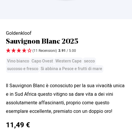
Goldenkloof
Sauvignon Blanc 2025
(11 Recensioni)
3.91
/ 5.00
Vino bianco
Capo Ovest
Western Cape
secco
succoso e fresco
Si abbina a Pesce e frutti di mare
Il Sauvignon Blanc è conosciuto per la sua vivacità unica
e in Sud Africa questo vitigno sa dare vita a dei vini
assolutamente affascinanti, proprio come questo
esemplare eccellente, premiato con un doppio oro!
11,49 €