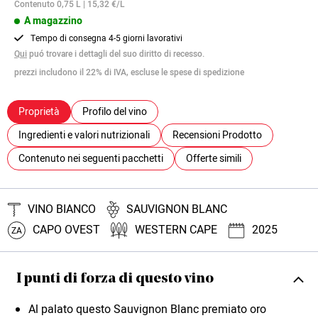
Contenuto 0,75 L | 15,32 €/L
A magazzino
Tempo di consegna 4-5 giorni lavorativi
Qui
puó trovare i dettagli del suo diritto di recesso.
prezzi includono il 22% di IVA, escluse le spese di spedizione
Proprietà
Profilo del vino
Ingredienti e valori nutrizionali
Recensioni Prodotto
Contenuto nei seguenti pacchetti
Offerte simili
VINO BIANCO
SAUVIGNON BLANC
CAPO OVEST
WESTERN CAPE
2025
ZA
I punti di forza di questo vino
Al palato questo Sauvignon Blanc premiato oro