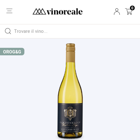
0
ORO
G&G