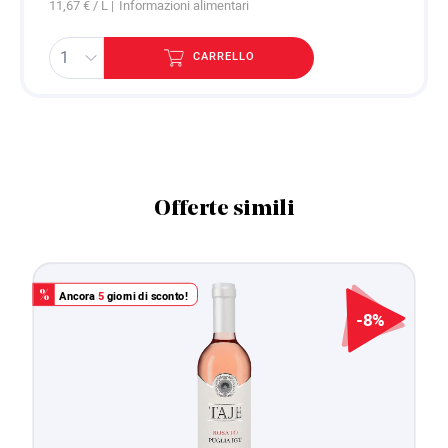
11,67 € / L |
Informazioni alimentari
CARRELLO
Offerte simili
Ancora
5
giorni di sconto!
%
-8%