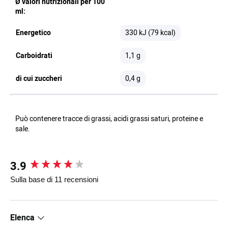
Ø valori nutrizionali per 100
ml:
Energetico
330 kJ (79 kcal)
Carboidrati
1,1 g
di cui zuccheri
0,4 g
Può contenere tracce di grassi, acidi grassi saturi, proteine e
sale.
3.9
New content loaded
Sulla base di 11 recensioni
Elenca