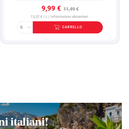
9,99 €
11,49 €
13,32 € / L |
Informazioni alimentari
CARRELLO
ni italiani!