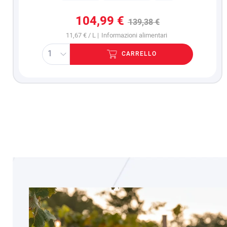
Mirko Ziliotto
Cliente verificato
104,99 €
139,38 €
Poca scelta di vini e prezzi alti, ho acquistato
solo perché avevo il 50% di sconto
11,67 € / L |
Informazioni alimentari
2/8/2026
CARRELLO
Marco Mazzoli
Cliente verificato
Al momento non ho ancora ricevuto il vino. Data
di consegna prevista 16/17 luglio, siamo al 28 e
ancora nulla
28/7/2026
Roberto candotti
Cliente verificato
Vini buoni a prezzi competitivi Consegna un po'
lenta ma con ottimo packaging
27/7/2026