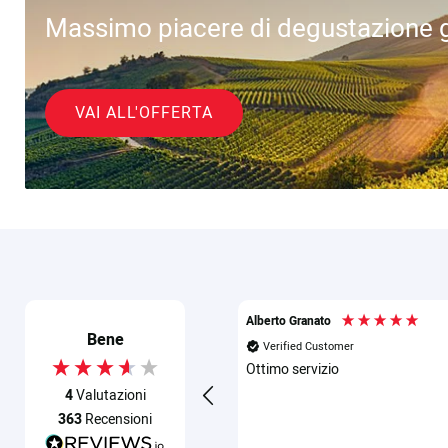
Massimo piacere di degustazione g
VAI ALL'OFFERTA
Alberto Granato
Bene
Verified Customer
Ottimo servizio
4
Valutazioni
363
Recensioni