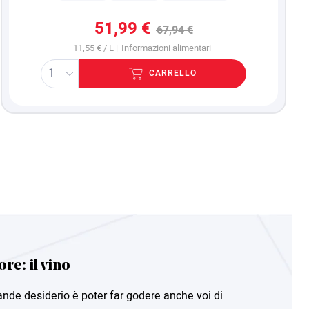
51,99 €
67,94 €
11,55 € / L |
Informazioni alimentari
CARRELLO
re: il vino
ande desiderio è poter far godere anche voi di