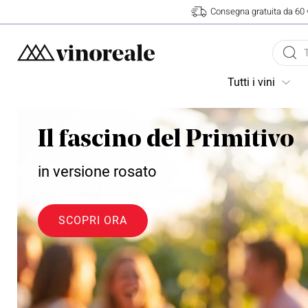
Consegna gratuita da 60 
Tutti i vini
Il fascino del Primitivo
in versione rosato
4
Valutazione
363
Recensioni
SCOPRI ORA
Alberto Granato
Cliente verificato
Ottimo servizio
6/8/2026