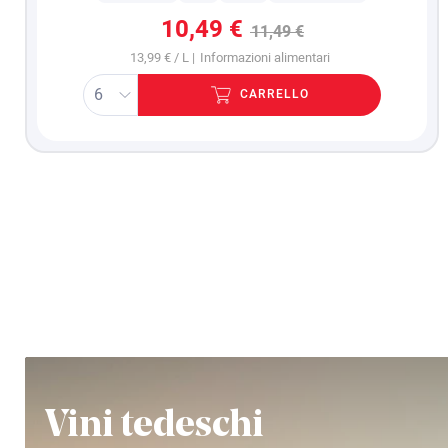
10,49 €
11,49 €
13,99 € / L |
Informazioni alimentari
Vanni Roncagli
Cliente verificato
CARRELLO
Servizio puntuale e preciso
13/7/2026
Leggi tutte le recensioni
Vini tedeschi