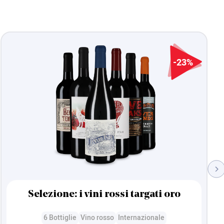
-23%
Selezione: i vini rossi targati oro
6 Bottiglie
Vino rosso
Internazionale