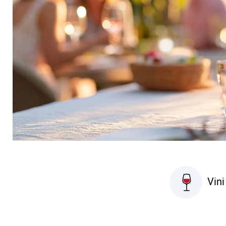
Luca Teatini
Cliente verificato
Ho scoperto questo sito grazie a un'offerta che
mi è comparsa e ho deciso di fare un ordine.
L'esperienza è stata molto positiva: il sito è
semplice da usare, l'acquisto è stato veloce e la
selezione di vini è ampia e interessante. La
spedizione è arrivata nei tempi previsti e le
bottiglie erano imballate con molta cura. Sono
soddisfatto dell'acquisto e sicuramente terrò
questo sito in considerazione anche per i
prossimi ordini. Consigliato!
6/8/2026
Vini 
Luciano coreni
Cliente verificato
OTTIMI VINI A BUONI PREZZI
5/8/2026