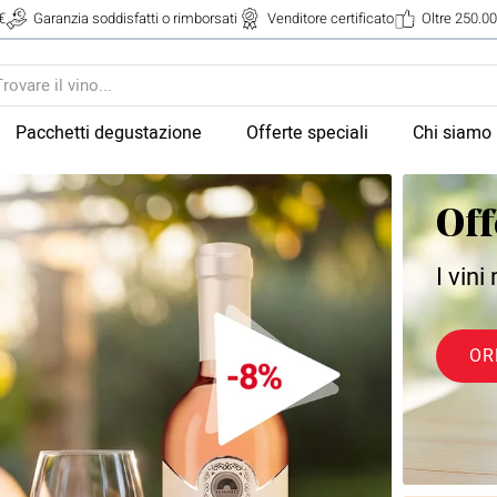
€
Garanzia soddisfatti o rimborsati
Venditore certificato
Oltre 250.00
Pacchetti degustazione
Offerte speciali
Chi siamo
Off
I vini
OR