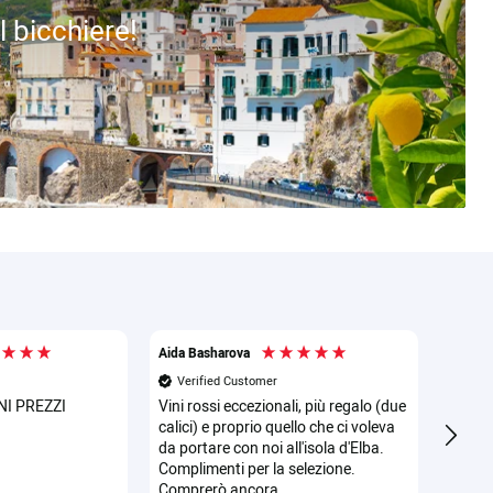
l bicchiere!
Aida Basharova
Roberto
Verified Customer
Veri
NI PREZZI
Vini rossi eccezionali, più regalo (due
Vini b
calici) e proprio quello che ci voleva
Conseg
da portare con noi all'isola d'Elba.
ottim
Complimenti per la selezione.
Comprerò ancora