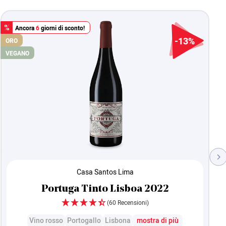
Ancora
6
giorni di sconto!
%
-13%
ORO
VEGANO
Casa Santos Lima
Portuga Tinto Lisboa 2022
(60 Recensioni)
Vino rosso
Portogallo
Lisbona
mostra di più