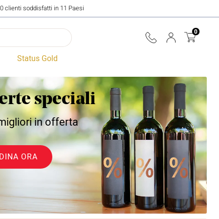
0 clienti soddisfatti in 11 Paesi
0
Status Gold
erte speciali
 migliori in offerta
DINA ORA