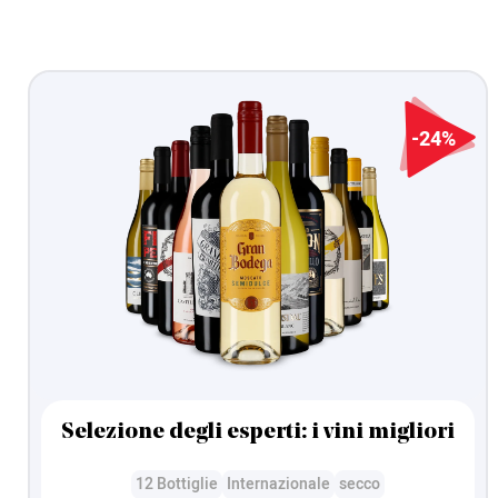
Davide Lazzari
Cliente verificato
Diverse difficoltà nella consegna. Pacco non
consegnato, quindi rispedito da loro, quindi
-24%
consegnati due pacchi identici, poi sono venuti a
riprendere uno dei due pacchi. Un po’ di disagi
nel dover gestire tutti questi corrieri.
5/8/2026
Aida Basharova
Cliente verificato
Vini rossi eccezionali, più regalo (due calici) e
proprio quello che ci voleva da portare con noi
all'isola d'Elba. Complimenti per la selezione.
Comprerò ancora
4/8/2026
Selezione degli esperti: i vini migliori
12 Bottiglie
Internazionale
secco