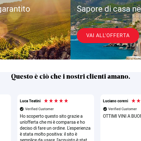
arantito
Sapore di casa ne
VAI ALL'OFFERTA
Questo è ciò che i nostri clienti amano.
Luca Teatini
Luciano coreni
Verified Customer
Verified Customer
Ho scoperto questo sito grazie a
OTTIMI VINI A BUO
un'offerta che mi è comparsa e ho
deciso di fare un ordine. L'esperienza
è stata molto positiva: il sito è
semplice da usare, l'acquisto è stato