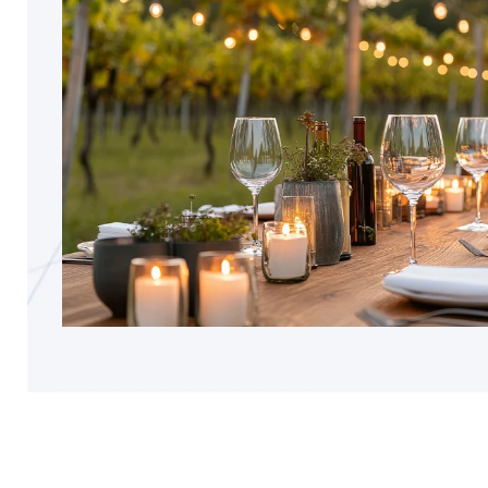
Anonimo
Cliente verificato
Azienda molto seria e offre un buon servizio. Ho
fatto un ordine recente e il pacco mi è arrivato
nel giro di 3 giorni. La consiglio.
24/7/2026
Sara Iannone
Cliente verificato
Vino che.ha.corrisposto alle aspettative.
Consegna veloce .
23/7/2026
Luciana Bocchia
Cliente verificato
Prodotti eccellenti ! veramente soddisfatta !
21/7/2026