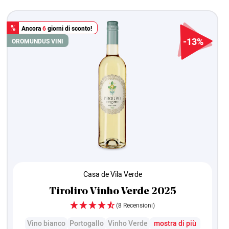
Ancora
6
giorni di sconto!
%
-13%
ORO
MUNDUS VINI
Casa de Vila Verde
Tiroliro Vinho Verde 2025
(8 Recensioni)
Vino bianco
Portogallo
Vinho Verde
mostra di più