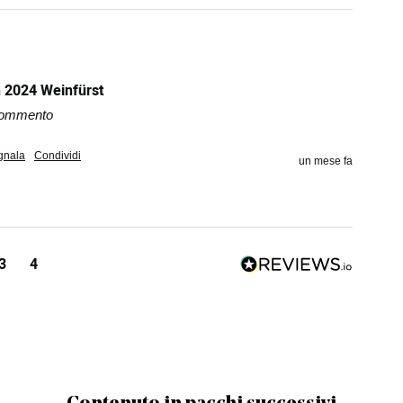
 2024 Weinfürst
 commento
gnala
Condividi
un mese fa
3
4