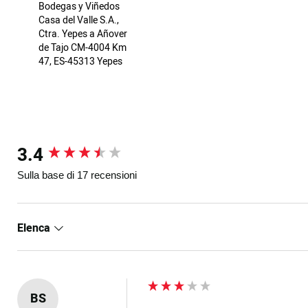
Bodegas y Viñedos
Casa del Valle S.A.,
Ctra. Yepes a Añover
de Tajo CM-4004 Km
47, ES-45313 Yepes
3.4
New content loaded
Sulla base di 17 recensioni
Elenca
BS