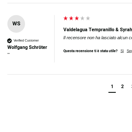
WS
Valdelagua Tempranillo & Syrah
Il recensore non ha lasciato alcun
Verified Customer
Wolfgang Schröter
Questa recensione ti è stata utile?
Sì
Se
""
1
2