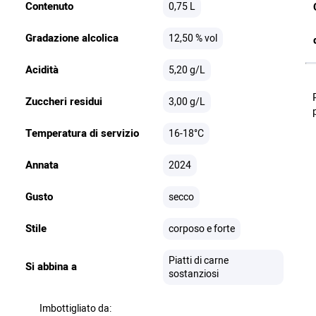
Contenuto
0,75 L
Gradazione alcolica
12,50 % vol
Acidità
5,20 g/L
Zuccheri residui
3,00 g/L
Temperatura di servizio
16-18°C
Annata
2024
Gusto
secco
Stile
corposo e forte
Piatti di carne
Si abbina a
sostanziosi
Imbottigliato da: