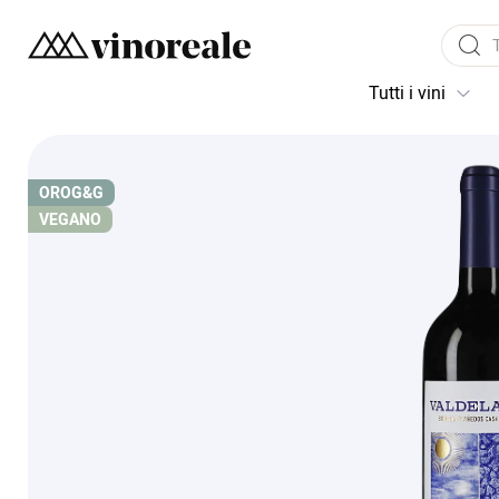
Tutti i vini
ORO
G&G
VEGANO