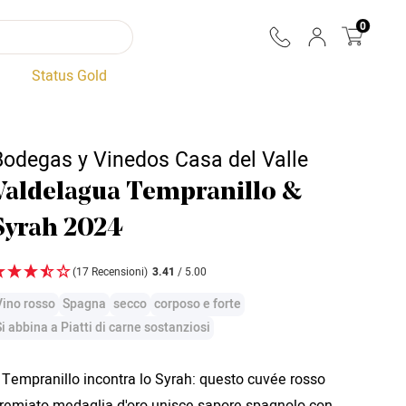
0
Status Gold
Bodegas y Vinedos Casa del Valle
Valdelagua Tempranillo &
Syrah 2024
(17 Recensioni)
3.41
/ 5.00
Vino rosso
Spagna
secco
corposo e forte
Si abbina a Piatti di carne sostanziosi
l Tempranillo incontra lo Syrah: questo cuvée rosso
remiato medaglia d'oro unisce sapore spagnolo con