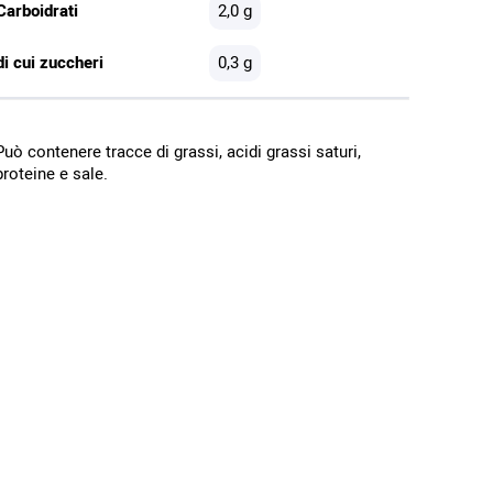
Carboidrati
2,0 g
di cui zuccheri
0,3 g
Può contenere tracce di grassi, acidi grassi saturi,
proteine e sale.